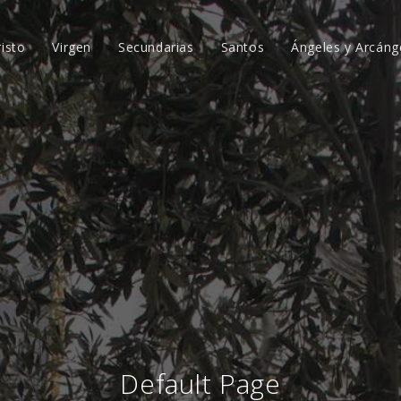
risto
Virgen
Secundarias
Santos
Ángeles y Arcáng
Default Page