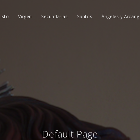
risto
Virgen
Secundarias
Santos
Ángeles y Arcáng
Default Page