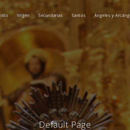
risto
Virgen
Secundarias
Santos
Ángeles y Arcáng
Default Page