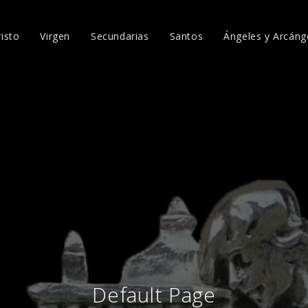
risto
Virgen
Secundarias
Santos
Ángeles y Arcáng
Default Page