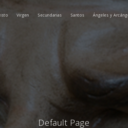
risto
Virgen
Secundarias
Santos
Ángeles y Arcáng
Default Page