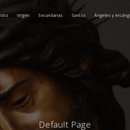
risto
Virgen
Secundarias
Santos
Ángeles y Arcáng
Default Page