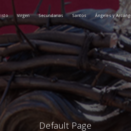
risto
Virgen
Secundarias
Santos
Ángeles y Arcáng
Default Page