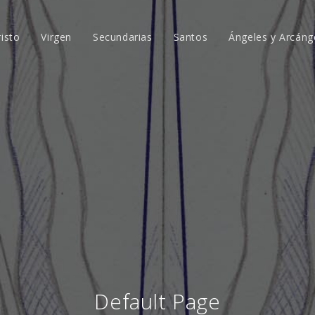
risto
Virgen
Secundarias
Santos
Ángeles y Arcáng
Default Page