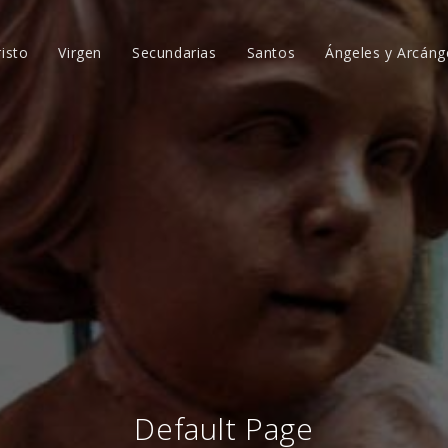
risto
Virgen
Secundarias
Santos
Ángeles y Arcáng
Default Page