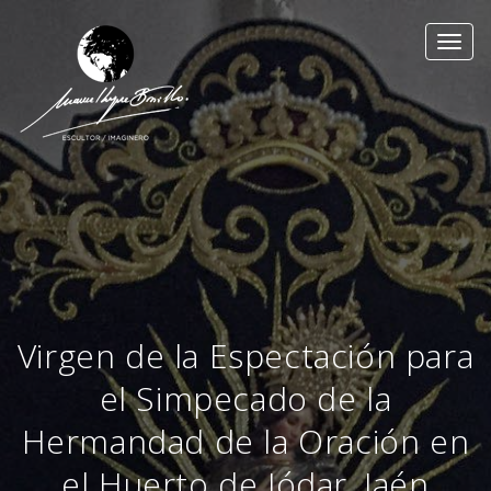
Toggl
navig
Virgen de la Espectación para
el Simpecado de la
Hermandad de la Oración en
el Huerto de Jódar, Jaén