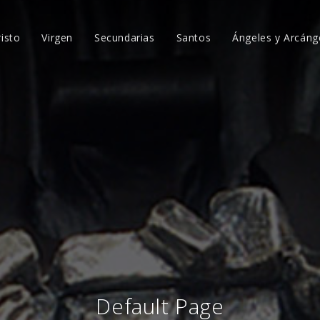
risto
Virgen
Secundarias
Santos
Ángeles y Arcáng
Default Page