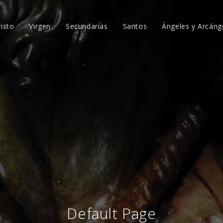
risto
Virgen
Secundarias
Santos
Ángeles y Arcáng
Default Page